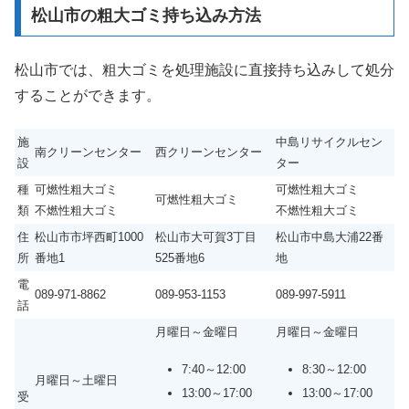
松山市の粗大ゴミ持ち込み方法
松山市では、粗大ゴミを処理施設に直接持ち込みして処分
することができます。
施
中島リサイクルセン
南クリーンセンター
西クリーンセンター
設
ター
種
可燃性粗大ゴミ
可燃性粗大ゴミ
可燃性粗大ゴミ
類
不燃性粗大ゴミ
不燃性粗大ゴミ
住
松山市市坪西町1000
松山市大可賀3丁目
松山市中島大浦22番
所
番地1
525番地6
地
電
089-971-8862
089-953-1153
089-997-5911
話
月曜日～金曜日
月曜日～金曜日
7:40～12:00
8:30～12:00
月曜日～土曜日
13:00～17:00
13:00～17:00
受