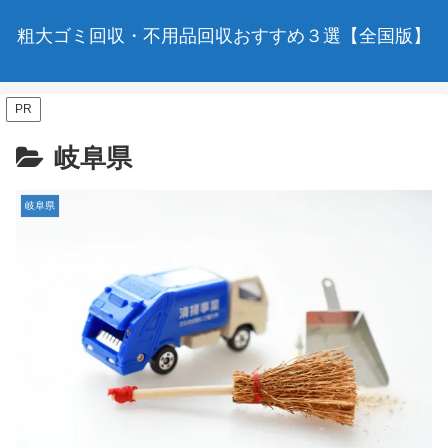
粗大ゴミ回収・不用品回収おすすめ３選【全国版】
PR
岐阜県
岐阜県