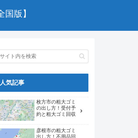
全国版】
人気記事
枚方市の粗大ゴミ
の出し方！受付予
約と粗大ゴミ回収
彦根市の粗大ゴミ
出し方！不用品回