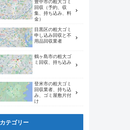
豊中市の粗大ゴミ
回収（予約、収
集、持ち込み、料
金）
目黒区の粗大ゴミ
申し込み回収と不
用品回収業者
鶴ヶ島市の粗大ゴ
ミ回収、持ち込み
登米市の粗大ゴミ
回収業者、持ち込
み、ゴミ屋敷片付
け
カテゴリー