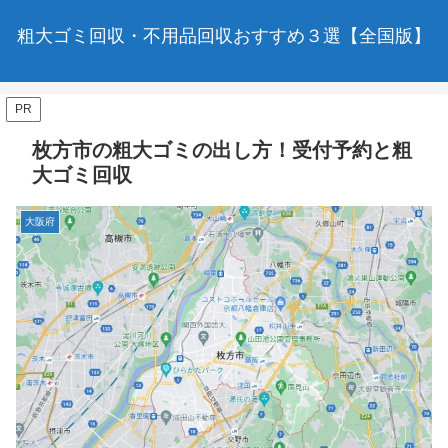
粗大ゴミ回収・不用品回収おすすめ３選【全国版】
PR
枚方市の粗大ゴミの出し方！受付予約と粗
大ゴミ回収
大阪府