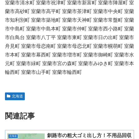
室蘭市清水町 室蘭市祝津町 室蘭市新富町 室蘭市陣屋町 室
蘭市高砂町 室蘭市高平町 室蘭市茶津町 室蘭市中央町 室蘭
市知利別町 室蘭市築地町 室蘭市天神町 室蘭市常盤町 室蘭
市中島町 室蘭市中島本町 室蘭市仲町 室蘭市西小路町 室蘭
市白鳥台 室蘭市八丁平 室蘭市東町 室蘭市日の出町 室蘭市
舟見町 室蘭市母恋南町 室蘭市母恋北町 室蘭市幌萌町 室蘭
市本町 室蘭市幕西町 室蘭市増市町 室蘭市御崎町 室蘭市水
元町 室蘭市緑町 室蘭市宮の森町 室蘭市みゆき町 室蘭市本
輪西町 室蘭市山手町 室蘭市輪西町
北海道
関連記事
釧路市の粗大ゴミ出し方！不用品回収
北海道