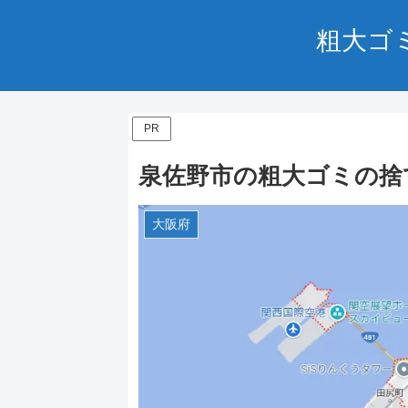
粗大ゴ
PR
泉佐野市の粗大ゴミの捨
大阪府