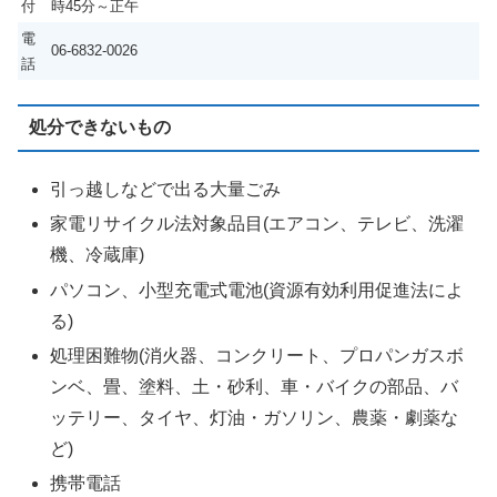
付
時45分～正午
電
06-6832-0026
話
処分できないもの
引っ越しなどで出る大量ごみ
家電リサイクル法対象品目(エアコン、テレビ、洗濯
機、冷蔵庫)
パソコン、小型充電式電池(資源有効利用促進法によ
る)
処理困難物(消火器、コンクリート、プロパンガスボ
ンベ、畳、塗料、土・砂利、車・バイクの部品、バ
ッテリー、タイヤ、灯油・ガソリン、農薬・劇薬な
ど)
携帯電話