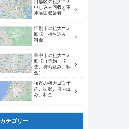
目黒区の粗大ゴミ
申し込み回収と不
用品回収業者
江別市の粗大ゴミ
回収、持ち込み、
料金
豊中市の粗大ゴミ
回収（予約、収
集、持ち込み、料
金）
堺市の粗大ゴミ予
約、回収、持ち込
み、料金
カテゴリー