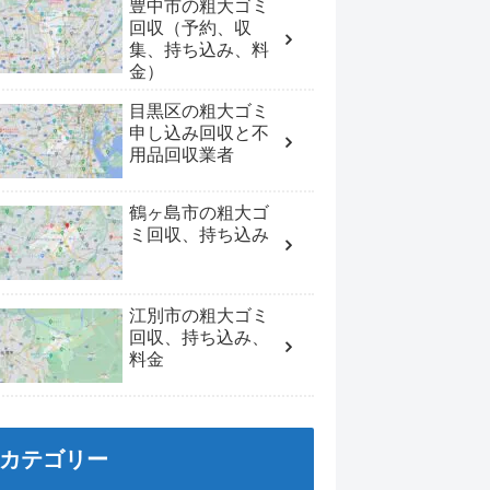
豊中市の粗大ゴミ
回収（予約、収
集、持ち込み、料
金）
目黒区の粗大ゴミ
申し込み回収と不
用品回収業者
鶴ヶ島市の粗大ゴ
ミ回収、持ち込み
江別市の粗大ゴミ
回収、持ち込み、
料金
カテゴリー